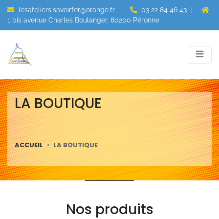
lesateliers.savoirfer@orange.fr
|
03 22 84 46 43
|
1 bis avenue Charles Boulanger, 80200 Péronne
LA BOUTIQUE
ACCUEIL
LA BOUTIQUE
Nos produits