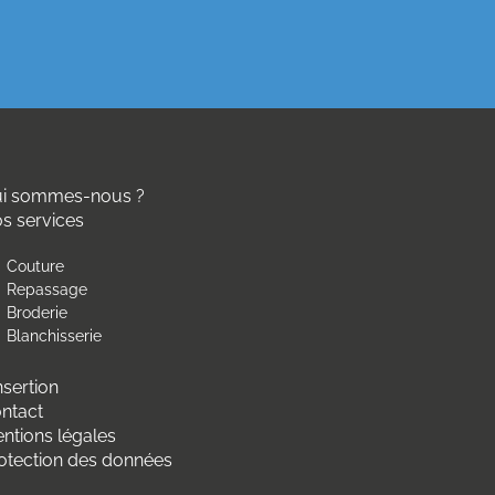
i sommes-nous ?
s services
Couture
Repassage
Broderie
Blanchisserie
insertion
ntact
ntions légales
otection des données