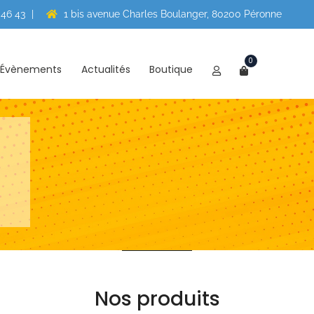
 46 43
|
1 bis avenue Charles Boulanger, 80200 Péronne
0
Évènements
Actualités
Boutique
Nos produits