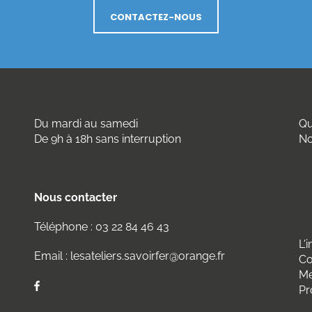
CONTACTEZ-NOUS
Du mardi au samedi
Qu
De 9h à 18h sans interruption
No
Nous contacter
Téléphone :
03 22 84 46 43
L'
Email :
lesateliers.savoirfer@orange.fr
Co
Me
Pr