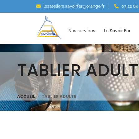
lesateliers.savoirfer@orange.fr
|
03 22 84
Nos services
Le Savoir Fer
TABLIER ADULT
ACCUEIL
TABLIER ADULTE