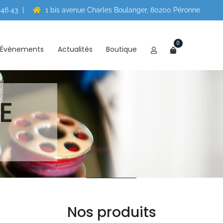
 46 43
|
1 bis avenue Charles Boulanger, 80200 Péronne
0
Évènements
Actualités
Boutique
E
Nos produits