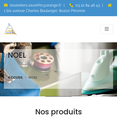
lesateliers.savoirfer@orange.fr
|
03 22 84 46 43
|
1 bis avenue Charles Boulanger, 80200 Péronne
NOEL
ACCUEIL
NOEL
Nos produits