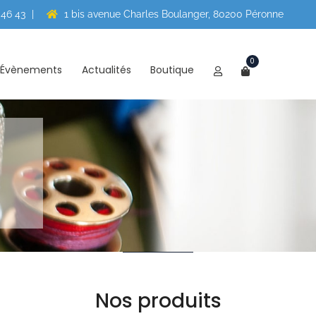
 46 43
|
1 bis avenue Charles Boulanger, 80200 Péronne
0
Évènements
Actualités
Boutique
Nos produits