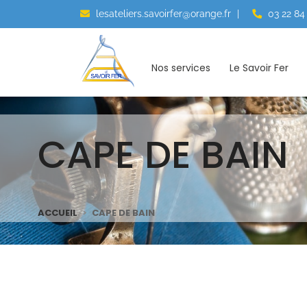
lesateliers.savoirfer@orange.fr
|
03 22 84
Nos services
Le Savoir Fer
CAPE DE BAIN
ACCUEIL
CAPE DE BAIN