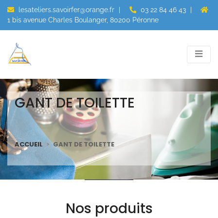
lesateliers.savoirfer@orange.fr
|
03 22 84 46 43
|
1 bis avenue Charles Boulanger, 80200 Péronne
GANT DE TOILETTE
ACCUEIL
GANT DE TOILETTE
Nos produits