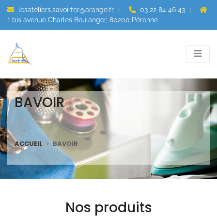
lesateliers.savoirfer@orange.fr
|
03 22 84 46 43
|
1 bis avenue Charles Boulanger, 80200 Péronne
BAVOIR
ACCUEIL
BAVOIR
Nos produits