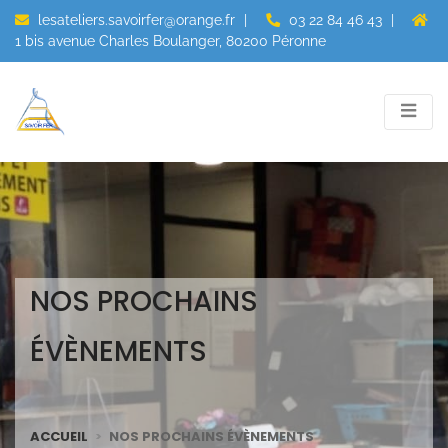
lesateliers.savoirfer@orange.fr
|
03 22 84 46 43
|
1 bis avenue Charles Boulanger, 80200 Péronne
NOS PROCHAINS
ÉVÈNEMENTS
ACCUEIL
NOS PROCHAINS ÉVÈNEMENTS