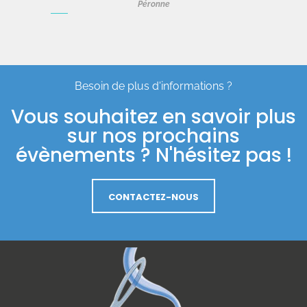
Péronne
Besoin de plus d'informations ?
Vous souhaitez en savoir plus
sur nos prochains
évènements ? N'hésitez pas !
CONTACTEZ-NOUS