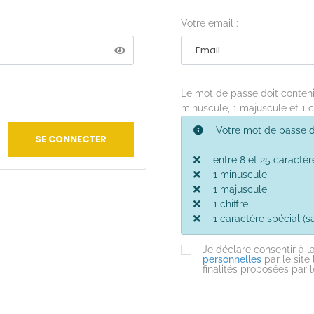
Votre email :
Le mot de passe doit contenir 
minuscule, 1 majuscule et 1 
Votre mot de passe do
SE CONNECTER
entre 8 et 25 caractèr
1 minuscule
1 majuscule
1 chiffre
1 caractère spécial (s
Je déclare consentir à l
personnelles
par le site 
finalités proposées par l