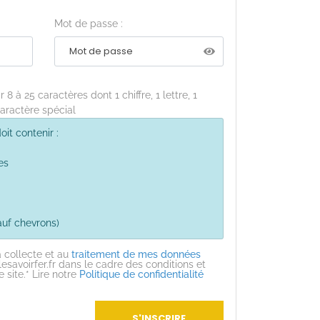
Mot de passe :
8 à 25 caractères dont 1 chiffre, 1 lettre, 1
caractère spécial
it contenir :
es
auf chevrons)
a collecte et au
traitement de mes données
lesavoirfer.fr dans le cadre des conditions et
e site.* Lire notre
Politique de confidentialité
S'INSCRIRE