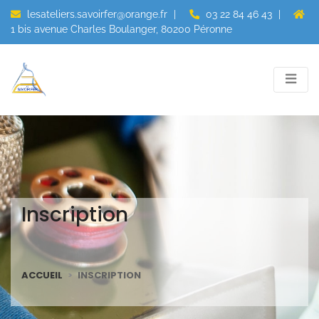
lesateliers.savoirfer@orange.fr
|
03 22 84 46 43
|
1 bis avenue Charles Boulanger, 80200 Péronne
Inscription
ACCUEIL
INSCRIPTION