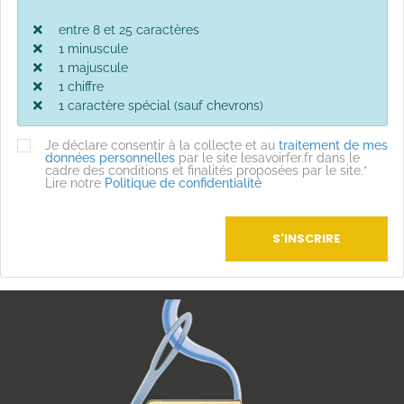
entre 8 et 25 caractères
1 minuscule
1 majuscule
1 chiffre
1 caractère spécial (sauf chevrons)
Je déclare consentir à la collecte et au
traitement de mes
données personnelles
par le site lesavoirfer.fr dans le
cadre des conditions et finalités proposées par le site.*
Lire notre
Politique de confidentialité
S'INSCRIRE